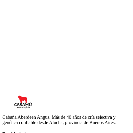
Ana Braceras, fundadora del proyecto Casamú junto con su marido
Carlos Sackmann Muriel nos cuenta retazos de la historia.
Ana Braceras
Casamú
Cabaña Aberdeen Angus. Más de 40 años de cría selectiva y
genética confiable desde Atucha, provincia de Buenos Aires.