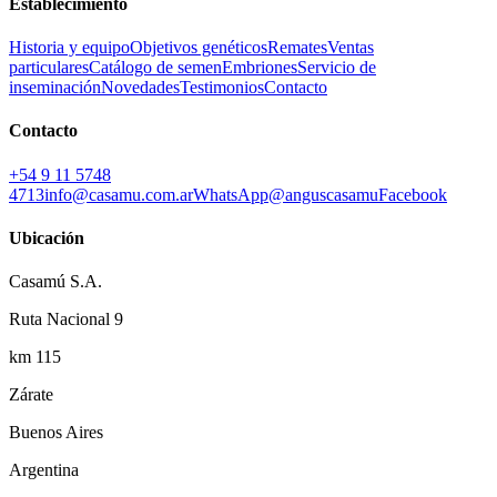
Establecimiento
Historia y equipo
Objetivos genéticos
Remates
Ventas
particulares
Catálogo de semen
Embriones
Servicio de
inseminación
Novedades
Testimonios
Contacto
Contacto
+54 9 11 5748
4713
info@casamu.com.ar
WhatsApp
@anguscasamu
Facebook
Ubicación
Casamú S.A.
Ruta Nacional 9
km 115
Zárate
Buenos Aires
Argentina