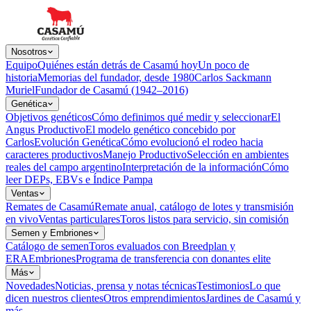
Nosotros
Equipo
Quiénes están detrás de Casamú hoy
Un poco de
historia
Memorias del fundador, desde 1980
Carlos Sackmann
Muriel
Fundador de Casamú (1942–2016)
Genética
Objetivos genéticos
Cómo definimos qué medir y seleccionar
El
Angus Productivo
El modelo genético concebido por
Carlos
Evolución Genética
Cómo evolucionó el rodeo hacia
caracteres productivos
Manejo Productivo
Selección en ambientes
reales del campo argentino
Interpretación de la información
Cómo
leer DEPs, EBVs e Índice Pampa
Ventas
Remates de Casamú
Remate anual, catálogo de lotes y transmisión
Establecimiento: El Olivar Ubicación: Tulumba, Dean Funes,
en vivo
Ventas particulares
Toros listos para servicio, sin comisión
provincia de Córdoba «Sr. Sackmann: quiero compartir con ud este
Semen y Embriones
primer gran logro, los hijos de sus vacas la 7233 y 7569 adquiridas
Catálogo de semen
Toros evaluados con Breedplan y
en el año 2011 salieron en la Expo Nº 76 del Norte de la Provincia
ERA
Embriones
Programa de transferencia con donantes elite
de Cordoba GRAN CAMPEON TERNERO Y RESERVADO
Más
habiendo sido admirados por todos los visitantes, los que seguierán
Novedades
Noticias, prensa y notas técnicas
Testimonios
Lo que
su evolución para volver el…
dicen nuestros clientes
Otros emprendimientos
Jardines de Casamú y
Julio Javier Bravo
más